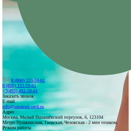
8 (800) 333-59-61
8 (800) 333-59-61
+7(495) 492-59-61
Заказать звонок
E-mail
info@sanatorii-oteli.ru
Адрес
Москва, Малый Палашёвский переулок, 6, 123104
Метро Пушкинская, Тверская, Чеховская - 2 мин пешком.
Режим работы