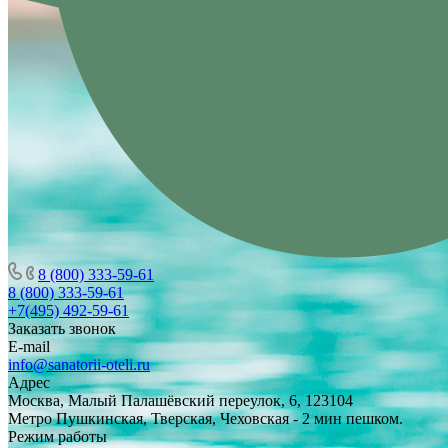
8 (800) 333-59-61
8 (800) 333-59-61
+7(495) 492-59-61
Заказать звонок
E-mail
info@sanatorii-oteli.ru
Адрес
Москва, Малый Палашёвский переулок, 6, 123104
Метро Пушкинская, Тверская, Чеховская - 2 мин пешком.
Режим работы