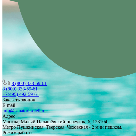
8 (800) 333-59-61
8 (800) 333-59-61
+7(495) 492-59-61
Заказать звонок
E-mail
info@sanatorii-oteli.ru
Адрес
Москва, Малый Палашёвский переулок, 6, 123104
Метро Пушкинская, Тверская, Чеховская - 2 мин пешком.
Режим работы