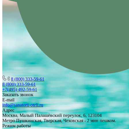
8 (800) 333-59-61
8 (800) 333-59-61
+7(495) 492-59-61
Заказать звонок
E-mail
info@sanatorii-oteli.ru
Адрес
Москва, Малый Палашёвский переулок, 6, 123104
Метро Пушкинская, Тверская, Чеховская - 2 мин пешком.
Режим работы