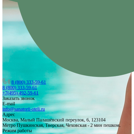
8 (800) 333-59-61
8 (800) 333-59-61
+7(495) 492-59-61
Заказать звонок
E-mail
info@sanatorii-oteli.ru
Адрес
Москва, Малый Палашёвский переулок, 6, 123104
Метро Пушкинская, Тверская, Чеховская - 2 мин пешком.
Режим работы