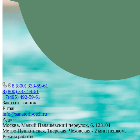
8 (800) 333-59-61
8 (800) 333-59-61
+7(495) 492-59-61
Заказать звонок
E-mail
info@sanatorii-oteli.ru
Адрес
Москва, Малый Палашёвский переулок, 6, 123104
Метро Пушкинская, Тверская, Чеховская - 2 мин пешком.
Режим работы