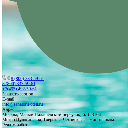
8 (800) 333-59-61
8 (800) 333-59-61
+7(495) 492-59-61
Заказать звонок
E-mail
info@sanatorii-oteli.ru
Адрес
Москва, Малый Палашёвский переулок, 6, 123104
Метро Пушкинская, Тверская, Чеховская - 2 мин пешком.
Режим работы