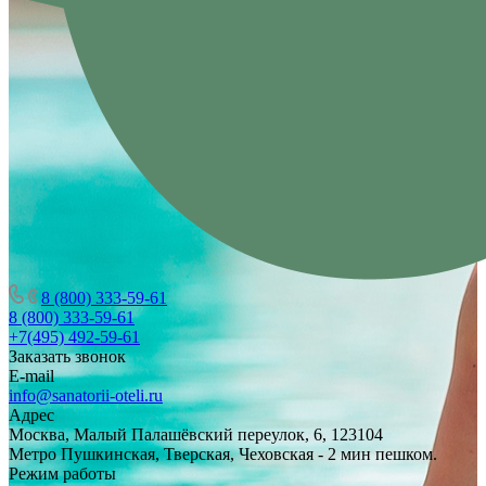
8 (800) 333-59-61
8 (800) 333-59-61
+7(495) 492-59-61
Заказать звонок
E-mail
info@sanatorii-oteli.ru
Адрес
Москва, Малый Палашёвский переулок, 6, 123104
Метро Пушкинская, Тверская, Чеховская - 2 мин пешком.
Режим работы